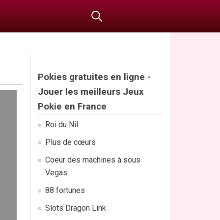
Pokies gratuites en ligne -
Jouer les meilleurs Jeux
Pokie en France
Roi du Nil
Plus de cœurs
Coeur des machines à sous
Vegas
88 fortunes
Slots Dragon Link