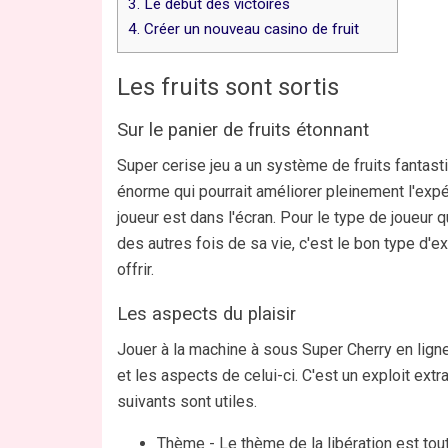
Le début des victoires
Créer un nouveau casino de fruit
Les fruits sont sortis
Sur le panier de fruits étonnant
Super cerise jeu
a un système de fruits fantast
énorme qui pourrait améliorer pleinement l'expé
joueur est dans l'écran. Pour le type de joueur 
des autres fois de sa vie, c'est le bon type d'e
offrir.
Les aspects du plaisir
Jouer à la machine à sous Super Cherry en lign
et les aspects de celui-ci. C'est un exploit ex
suivants sont utiles.
Thème - Le thème de la libération est tout