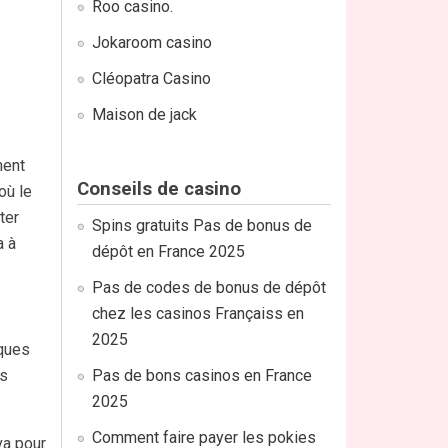
Roo casino.
Jokaroom casino
Cléopatra Casino
Maison de jack
ment
Conseils de casino
où le
ter
Spins gratuits Pas de bonus de
a à
dépôt en France 2025
Pas de codes de bonus de dépôt
chez les casinos Françaiss en
2025
iques
Pas de bons casinos en France
ts
2025
Comment faire payer les pokies
va pour