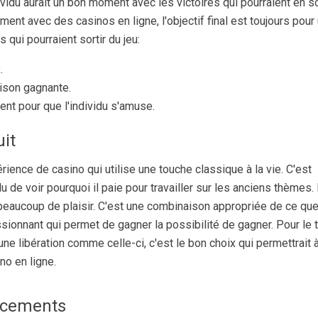
ividu aurait un bon moment avec les victoires qui pourraient en sor
t avec des casinos en ligne, l'objectif final est toujours pour
 qui pourraient sortir du jeu:
.
ison gagnante.
ent pour que l'individu s'amuse.
it
ience de casino qui utilise une touche classique à la vie. C'est
u de voir pourquoi il paie pour travailler sur les anciens thèmes.
beaucoup de plaisir. C'est une combinaison appropriée de ce que
ssionnant qui permet de gagner la possibilité de gagner. Pour le 
e libération comme celle-ci, c'est le bon choix qui permettrait à
no en ligne.
acements