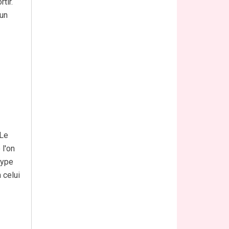
tir.
 un
 Le
 l'on
type
 celui