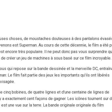
uses choses, de moustaches douteuses à des pantalons évasé
enons est Superman. Au cours de cette décennie, le film a été p
 est encore très populaire. Il ne peut donc pas vous surprendre q
é de créer un jeu de machines à sous basé sur ce film incroyable.
s qui repose sur la bande dessinée et la merveille DC, entraîn
n: Le film fait partie des jeux les importants qu'ils ont libérés
nvisagée.
e cinq bobines, de quatre lignes et d'une centaine de lignes de
il y a exactement cent façons de gagner. Les icônes tournent sur 
est une vue sur la terre. La bande originale originale du film