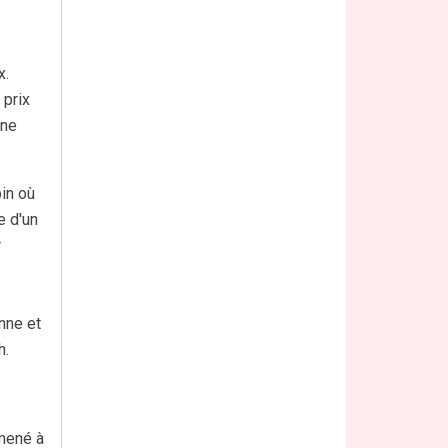
x.
 prix
une
in où
e d'un
r
enne et
h.
mmené à