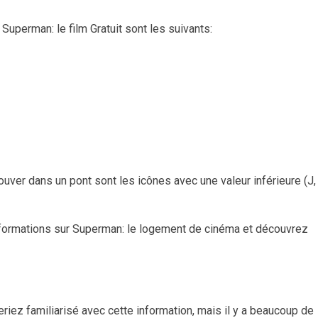
uperman: le film Gratuit sont les suivants:
uver dans un pont sont les icônes avec une valeur inférieure (J,
nformations sur Superman: le logement de cinéma et découvrez
eriez familiarisé avec cette information, mais il y a beaucoup de