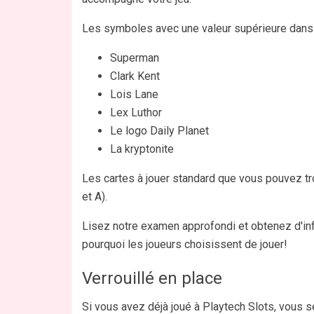
Les symboles avec une valeur supérieure dans S
Superman
Clark Kent
Lois Lane
Lex Luthor
Le logo Daily Planet
La kryptonite
Les cartes à jouer standard que vous pouvez tro
et A).
Lisez notre examen approfondi et obtenez d'i
pourquoi les joueurs choisissent de jouer!
Verrouillé en place
Si vous avez déjà joué à Playtech Slots, vous s