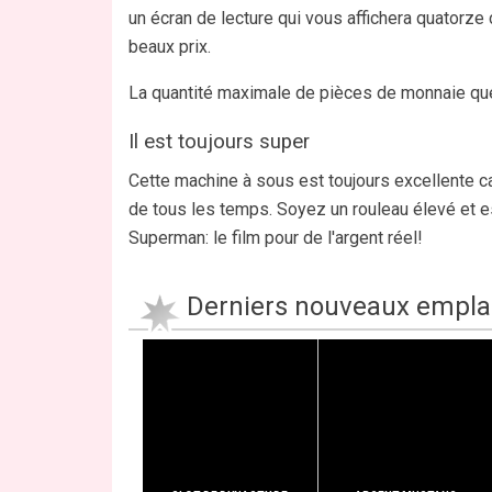
un écran de lecture qui vous affichera quatorze 
beaux prix.
La quantité maximale de pièces de monnaie que
Il est toujours super
Cette machine à sous est toujours excellente ca
de tous les temps. Soyez un rouleau élevé et e
Superman: le film pour de l'argent réel!
Derniers nouveaux empl