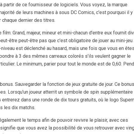
à partir de ce fournisseur de logiciels. Vous voyez, la marque
jorité de leurs machines à sous DC Comics, c'est pourquoi il y 
chaque dernier des titres.
 film: Grand, majeur, mineur et mini-chacun d'entre eux fournit di
t-être peut-être pas que c'est obligatoire de jouer au mini-jeu 
i-niveau est déclenché au hasard, mais une fois que vous en êtes
espondre à 3 des mêmes carreaux colorés s'ils veulent gagner le
rticulier. Le minimum, parier pour tout le monde est de 0,60. Pen
 bonus. Sauvegarder la fonction de jeux gratuite de jour. Ce bonu
 Lorsqu'un joueur atterrit un symbole de spin supplémentaire 
 entrerez dans une ronde de dix tours gratuits, où le logo Supe
us les dix matchs.
également le temps afin de pouvoir revivre le plaisir, avec ces
signifie que vous avez la possibilité de vous retrouver avec vin