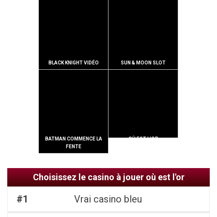
BLACK KNIGHT VIDÉO
SUN & MOON SLOT
BATMAN COMMENCE LA
OÙ EST L'OR
FENTE
Choisissez le casino à jouer où est l'or
#1
Vrai casino bleu