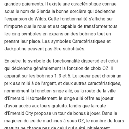
grandes paiements. Il existe une caractéristique connue
sous le nom de Glenda la bonne sorcière qui déclenche
l'expansion de Wilds. Cette fonctionnalité s'affiche sur
n'importe quelle roue et est capable de transformer tous
les cinq symboles en expansion des bobines tout en
prenant leur place. Les symboles Caractéristiques et
Jackpot ne peuvent pas être substitués.
En outre, le symbole de fonctionnalité dispersé est celui
qui déclenche généralement la fonction de choix OZ. Il
apparaît sur les bobines 1, 3 et 5. Le joueur peut choisir un
prix assimilé à de l'argent, et deux autres caractéristiques,
nommément la fonction singe ailé, ou la route de la ville
d'Emerald. Habituellement, le singe ailé offre au joueur
d'avoir accès aux tours gratuits, tandis que la route
d'Emerald City propose un tour de bonus à jouer. Dans le
magicien du jeu de machines à sous OZ, le nombre de tours
gratuits ne change pas de celui qui a été initialement