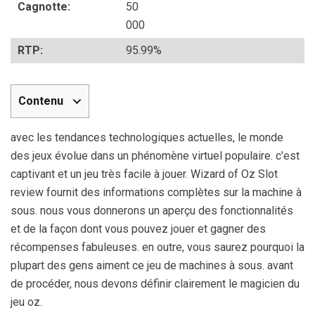
Cagnotte:
50
000
RTP:
95.99%
Contenu
avec les tendances technologiques actuelles, le monde
des jeux évolue dans un phénomène virtuel populaire. c'est
captivant et un jeu très facile à jouer. Wizard of Oz Slot
review fournit des informations complètes sur la machine à
sous. nous vous donnerons un aperçu des fonctionnalités
et de la façon dont vous pouvez jouer et gagner des
récompenses fabuleuses. en outre, vous saurez pourquoi la
plupart des gens aiment ce jeu de machines à sous. avant
de procéder, nous devons définir clairement le magicien du
jeu oz.