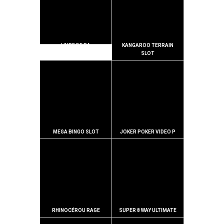
LIVRE DE RA
KANGAROO TERRAIN
SLOT
MEGA BINGO SLOT
JOKER POKER VIDEO P
RHINOCÉROU RAGE
SUPER 8 WAY ULTIMATE