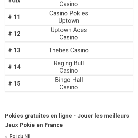
#dix
Casino
Casino Pokies
# 11
Uptown
Uptown Aces
# 12
Casino
# 13
Thebes Casino
Raging Bull
# 14
Casino
Bingo Hall
# 15
Casino
Pokies gratuites en ligne - Jouer les meilleurs
Jeux Pokie en France
Roi du Nil