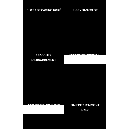
SLOTS DE CASINO DORÉ
PIGGY BANK SLOT
STACQUES
THUNDERSTRUCK II SL
D'ENCADREMENT
JURASSIC PARK SLOTS
BALEINES D'ARGENT
DELU