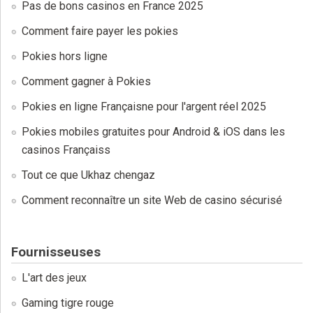
Pas de bons casinos en France 2025
Comment faire payer les pokies
Pokies hors ligne
Comment gagner à Pokies
Pokies en ligne Françaisne pour l'argent réel 2025
Pokies mobiles gratuites pour Android & iOS dans les
casinos Françaiss
Tout ce que Ukhaz chengaz
Comment reconnaître un site Web de casino sécurisé
Fournisseuses
L'art des jeux
Gaming tigre rouge