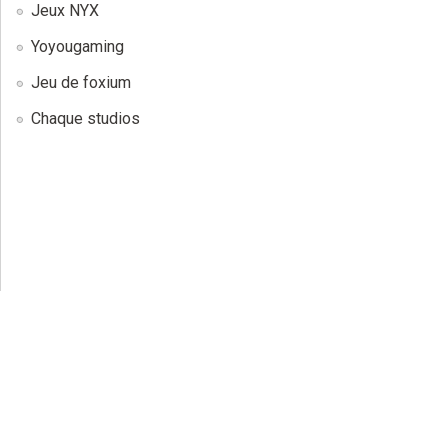
Jeux NYX
Yoyougaming
Jeu de foxium
Chaque studios