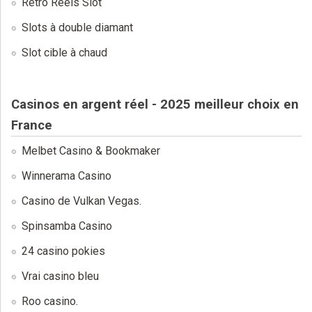
Retro Reels Slot
Slots à double diamant
Slot cible à chaud
Casinos en argent réel - 2025 meilleur choix en
France
Melbet Casino & Bookmaker
Winnerama Casino
Casino de Vulkan Vegas.
Spinsamba Casino
24 casino pokies
Vrai casino bleu
Roo casino.