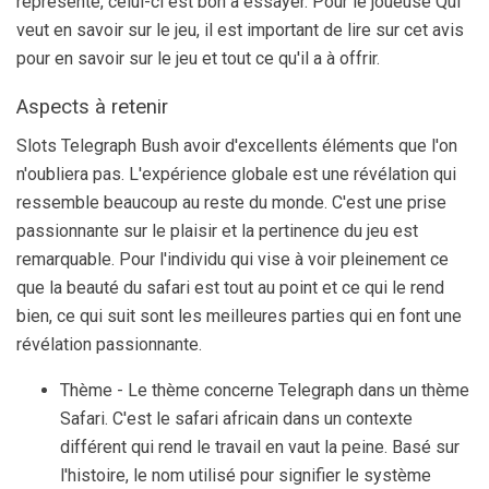
représente, celui-ci est bon à essayer. Pour le
joueuse
Qui
veut en savoir sur le jeu, il est important de lire sur cet avis
pour en savoir sur le jeu et tout ce qu'il a à offrir.
Aspects à retenir
Slots Telegraph Bush
avoir d'excellents éléments que l'on
n'oubliera pas. L'expérience globale est une révélation qui
ressemble beaucoup au reste du monde. C'est une prise
passionnante sur le plaisir et la pertinence du jeu est
remarquable. Pour l'individu qui vise à voir pleinement ce
que la beauté du safari est tout au point et ce qui le rend
bien, ce qui suit sont les meilleures parties qui en font une
révélation passionnante.
Thème - Le thème concerne Telegraph dans un thème
Safari. C'est le safari africain dans un contexte
différent qui rend le travail en vaut la peine. Basé sur
l'histoire, le nom utilisé pour signifier le système