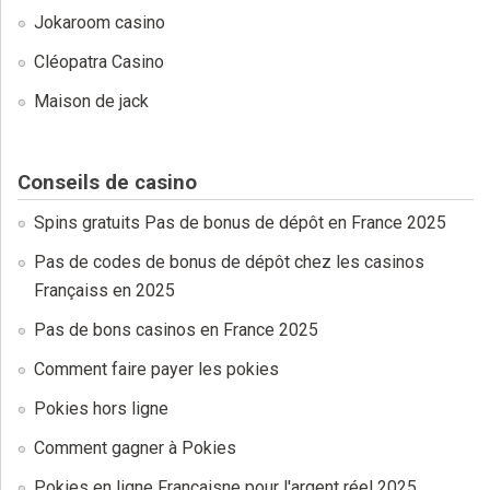
Jokaroom casino
Cléopatra Casino
Maison de jack
Conseils de casino
Spins gratuits Pas de bonus de dépôt en France 2025
Pas de codes de bonus de dépôt chez les casinos
Françaiss en 2025
Pas de bons casinos en France 2025
Comment faire payer les pokies
Pokies hors ligne
Comment gagner à Pokies
Pokies en ligne Françaisne pour l'argent réel 2025