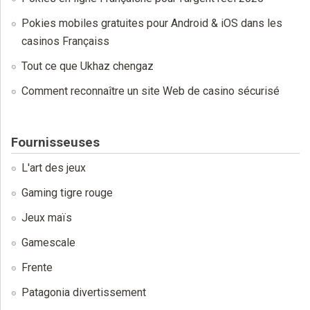
Pokies mobiles gratuites pour Android & iOS dans les
casinos Françaiss
Tout ce que Ukhaz chengaz
Comment reconnaître un site Web de casino sécurisé
Fournisseuses
L'art des jeux
Gaming tigre rouge
Jeux maïs
Gamescale
Frente
Patagonia divertissement