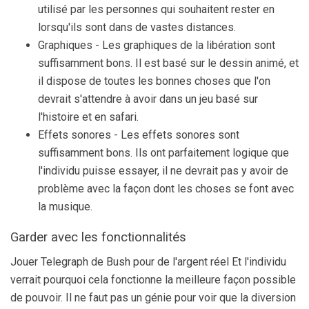
utilisé par les personnes qui souhaitent rester en
lorsqu'ils sont dans de vastes distances.
Graphiques - Les graphiques de la libération sont
suffisamment bons. Il est basé sur le dessin animé, et
il dispose de toutes les bonnes choses que l'on
devrait s'attendre à avoir dans un jeu basé sur
l'histoire et en safari.
Effets sonores - Les effets sonores sont
suffisamment bons. Ils ont parfaitement logique que
l'individu puisse essayer, il ne devrait pas y avoir de
problème avec la façon dont les choses se font avec
la musique.
Garder avec les fonctionnalités
Jouer Telegraph de Bush pour de l'argent réel
Et l'individu
verrait pourquoi cela fonctionne la meilleure façon possible
de pouvoir. Il ne faut pas un génie pour voir que la diversion