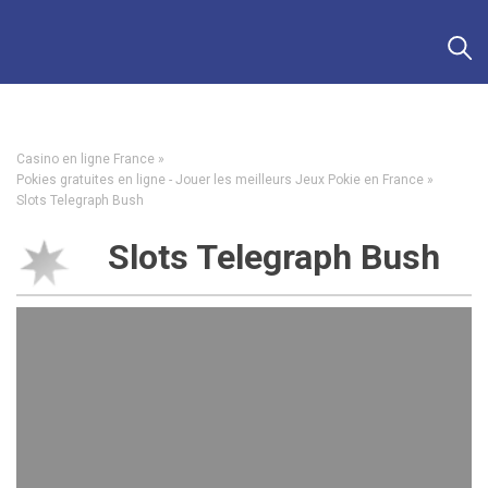
Casino en ligne France
Pokies gratuites en ligne - Jouer les meilleurs Jeux Pokie en France
Slots Telegraph Bush
Slots Telegraph Bush