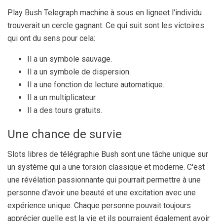
Play Bush Telegraph machine à sous en ligne
et l'individu
trouverait un cercle gagnant. Ce qui suit sont les victoires
qui ont du sens pour cela:
Il a un symbole sauvage.
Il a un symbole de dispersion.
Il a une fonction de lecture automatique.
Il a un multiplicateur.
Il a des tours gratuits.
Une chance de survie
Slots libres de télégraphie Bush
sont une tâche unique sur
un système qui a une torsion classique et moderne. C'est
une révélation passionnante qui pourrait permettre à une
personne d'avoir une beauté et une excitation avec une
expérience unique. Chaque personne pouvait toujours
apprécier quelle est la vie et ils pourraient également avoir