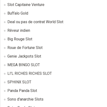
Slot Capitaine Venture
Buffalo Gold
Deal ou pas de contrat World Slot
Rêveur indien
Big Rouge Slot
Roue de Fortune Slot
Genie Jackpots Slot
MEGA BINGO SLOT
LI'L RICHES RICHES SLOT
SPHINX SLOT
Panda Panda Slot
Sons d'anarchie Slots